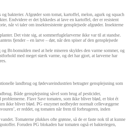
rus og bakterier. Afgrøder som tomat, kartoffel, melon, agurk og squach
kter. Endvidere er det lykkedes at lave en kartoffel, der er resistent
orie, når vi taler om insektresistente gensplejsede afgrøder. Insekterne
nter. Det viste sig, at sommerfuglelarverne ikke var til at standse.
antens fjender – en larve – dør, når den spiser af den gensplejsede
sig og Bt-bomulden med at hele miseren skyldes den varme sommer, og
stforhold med meget stærk varme, og det har gjort, at larverne har
res.
ntionelle landbrug og fødevareindustrien betragter gensplejsning som
andbrug. Både gensplejsning såvel som brug af pesticider,
l problemerne. Flavr Savr tomaten, som ikke bliver blød, er blot ét
omaten ikke bliver blød. PG enzymet nedbryder normalt cellevæggene
ouren’, er reddet, og tomaten når frem til forbrugeren, inden
vandet. Tomaterne plukkes ofte grønne, så de er faste nok til at kunne
ngsstoffer. Foruden PG blokaden har tomaten også et bakteriegen,