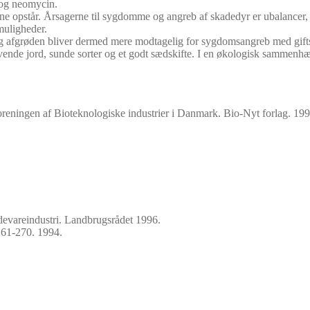
 og neomycin.
ne opstår. Årsagerne til sygdomme og angreb af skadedyr er ubalancer,
muligheder.
gt og afgrøden bliver dermed mere modtagelig for sygdomsangreb med gif
evende jord, sunde sorter og et godt sædskifte. I en økologisk sammen
oreningen af Bioteknologiske industrier i Danmark. Bio-Nyt forlag. 199
devareindustri. Landbrugsrådet 1996.
261-270. 1994.