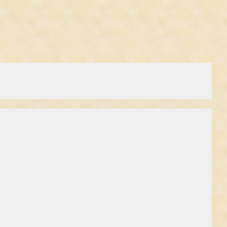
orurening af plante- og dyrearter og gør, at landbruget bliver
aksplante. Siden da er det gået hurtigt. I 1985 søger Novo og Nordisk
de fødevarer nu med fuld styrke på vej ind på danskernes
levnedsmidler. Tilladelsen blev givet til en af verdens største