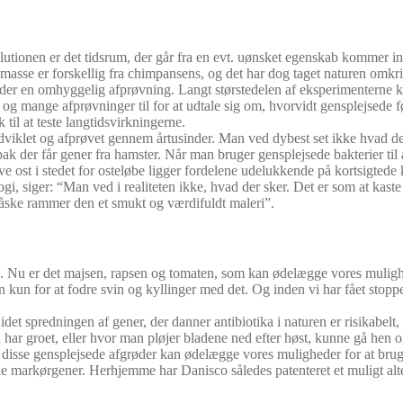
onen er det tidsrum, der går fra en evt. uønsket egenskab kommer ind 
sse er forskellig fra chimpansens, og det har dog taget naturen omkrin
er en omhyggelig afprøvning. Langt størstedelen af eksperimenterne ka
og mange afprøvninger til for at udtale sig om, hvorvidt gensplejsede f
 til at teste langtidsvirkningerne.
iklet og afprøvet gennem årtusinder. Man ved dybest set ikke hvad der s
tobak der får gener fra hamster. Når man bruger gensplejsede bakterier ti
lave ost i stedet for osteløbe ligger fordelene udelukkende på kortsigtede
i, siger: “Man ved i realiteten ikke, hvad der sker. Det er som at kas
måske rammer den et smukt og værdifuldt maleri”.
ne. Nu er det majsen, rapsen og tomaten, som kan ødelægge vores mulighed
men kun for at fodre svin og kyllinger med det. Og inden vi har fået sto
t spredningen af gener, der danner antibiotika i naturen er risikabelt, o
n har groet, eller hvor man pløjer bladene ned efter høst, kunne gå hen og
 disse gensplejsede afgrøder kan ødelægge vores muligheder for at bruge
nde markørgener. Herhjemme har Danisco således patenteret et muligt alt