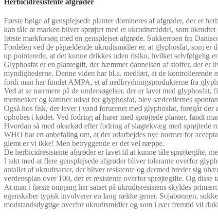
Herbicidresistente afgrøder
Første bølge af gensplejsede planter domineres af afgrøder, der er he
kan tåle at marken bliver sprøjtet med et ukrudtsmiddel, som ukrudtet 
første markforsøg med en gensplejset afgrøde. Sukkerroen fra Danisc
Fordelen ved de pågældende ukrudtsmidler er, at glyphosfat, som er det
up pointerede, at det kunne drikkes uden risiko, hvilket selvfølgelig er 
Glyphosfat er en plantegift, der hæmmer dannelsen af stoffer, der er l
myndighederne. Denne viden har bl.a. medført, at de kontrollerende my
fordi man har fundet AMPA, et af nedbrydningsprodukterne fra glyphos
Ved at se nærmere på de undersøgelser, der er lavet med glyphosfat, fin
mennesker og kaniner udsat for glyphosfat, blev sædcellernes spontan
Også hos fisk, der lever i vand forurenet med glyphosfat, foregår der
ophobes i kødet. Ved fodring af harer med sprøjtede planter, fandt man 
Hvordan så med oksekød efter fodring af slagtekvæg med sprøjtede ro
WHO har en anbefaling om, at der udarbejdes nye normer for acceptabelt
glemt er vi ikke! Men betryggende er det vel næppe.
De herbicidresistente afgrøder er lavet til at kunne tåle sprøjtegifte, 
I takt med at flere gensplejsede afgrøder bliver tolerante overfor glyph
antallet af ukrudtsarter, der bliver resistente og dermed breder sig uh
verdensplan over 100, der er resistente overfor sprøjtegifte. Og disse ta
At man i første omgang har satset på ukrudtsresistens skyldes primært
egenskaber typisk involverer en lang række gener. Sojabønnen, sukkerr
modstandsdygtige overfor ukrudtsmidler og som i nær fremtid vil duk