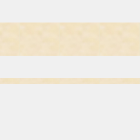
Monsanto. Den gensplejsede sojabønne er netop modstandsdygtig overfo
produkter skal benyttes i levnedsmidler, vil det i praksis være umuligt
 postejer, pølser og masser af færdigretter. Hvis en virksomhed bruger 
ologiske landmænd er afvisende over for gensplejsning af planter og dy
skere ser gensplejsning som et fremskridt og et miljøvenligt alternativ 
, og som pesticiderne formåede 100 år senere. At der også ved brug af 
 ukendte konsekvenser, genteknologien fører med sig. Og man er endvide
me som det, der spontant foregår i naturen og ikke adskiller sig fra den 
dvikle en ny sort med de traditionelle forædlingsmetoder. Med gensplejs
ge egenskaber med få undtagelser nær kun mellem artsfæller. Således at
naturens egne genblandinger udvalgt de planter, som havde de foretrukn
anteædere.
lt forædlede ved at have ændret sammensætningen af deres naturlige arv
ar tomater fået flyndergener, køer menneskegener, kokosnøddegener er put
skridende set i forhold til, hvad der til stadighed foregår i naturen og 