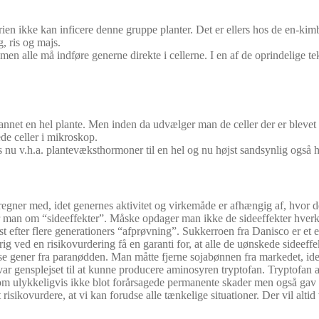
en ikke kan inficere denne gruppe planter. Det er ellers hos de en-kimbl
, ris og majs.
en alle må indføre generne direkte i cellerne. I en af de oprindelige te
dannet en hel plante. Men inden da udvælger man de celler der er blevet 
ede celler i mikroskop.
nu v.h.a. plantevæksthormoner til en hel og nu højst sandsynlig også he
regner med, idet genernes aktivitet og virkemåde er afhængig af, hvor d
aler man om “sideeffekter”. Måske opdager man ikke de sideeffekter hverk
ørst efter flere generationers “afprøvning”. Sukkerroen fra Danisco er et
ved en risikovurdering få en garanti for, at alle de uønskede sideeffekte
se gener fra paranødden. Man måtte fjerne sojabønnen fra markedet, idet 
var gensplejset til at kunne producere aminosyren tryptofan. Tryptofan a
som ulykkeligvis ikke blot forårsagede permanente skader men også gav 
risikovurdere, at vi kan forudse alle tænkelige situationer. Der vil altid 