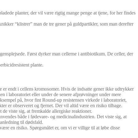
adede planter, der vil være rigtig mange penge at tjene, for her findes
knikker “klistrer” man de tre gener på guldpartikler, som man derefter
gensplejsede. Først dyrker man cellerne i antibiotikum. De celler, der
rbicidresistent plante.
e er endt i cellens kromosomer. Hvis de indsatte gener ikke udtrykker
en i laboratoriet eller under de senere afprøvninger under mere
 eksempel på, hvor fint Round-up resistensen virkede i laboratoriet,
r er observeret og fjernet. Der vil altid være en risiko tilbage.
de viste sig, at fremkalde allergiske reaktioner.
nvendes både i fødevare- og medicinalindustrien. Det viste sig, at
anledning til dødsfald.
være en risiko. Spørgsmålet er, om vi er villige til at løbe disse