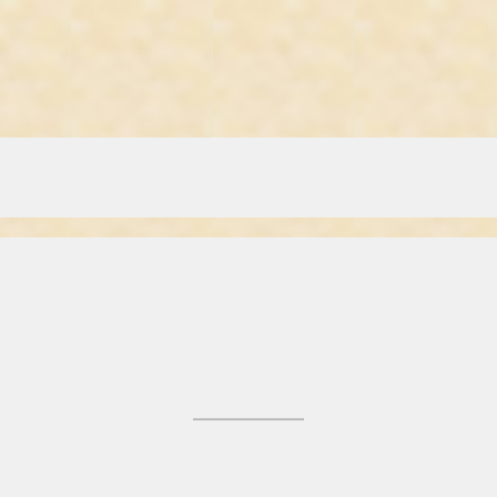
.
økologi.
erier, insekter og ukrudtsplanter, giver nye sygdomme, skaber genetisk f
syv år senere kunne man fremvise den første gensplejsede plante: en tob
 væksthormon. Og nu 25 år efter den første gensplejsning er gensplejse
se til, at sojaen, produktet fra den gensplejsede sojaplante må bruges i 