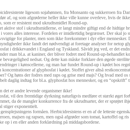
rbicidresistente ligesom sojabønnen, fra Monsanto og sukkerroen fra Dan
dør af, og som afgrøderne heller ikke ville kunne overleve, hvis de ikk
o, som er resistent mod ukrudtsmidlet Round-up.
 aktive stof i ukrudtsmidlerne, er langt mindre giftigt end de hidtige 
i vores alles interesse. Fordelen er imidlertidig begrænset. Der skal jo s
ivsvigtige for planter, men som ikke forekommer i dyr eller mennesker. 
ndigheder ikke fandt det nødvendigt at foretage analyser for netop gly
fat i drikkevandet i England og Tyskland. Såvidt jeg ved, er det endnu
der man bl.a. at kaniner, der bliver fodret med Round-up-behandlet korn,
e bevægelighed nedsat. Og dette kan måske forklare den øgede sterilitet
 ændringer i kønscellerne, og man har fundet Round-up i kødet hos regn
koncentrationer af glyphosfat i kødet. Stoffet giver altså restkoncentra
er? Og høns der fodres med raps og grise med majs? Og hvad med os se
 daglig indtag for bl.a. glyphosfat hos mennesker, og en “opskrift” til
men det er andre levende organismer ikke!
osfat, vil den fremtidige dyrkning naturligvis medføre et stærkt øget for
æmmet, da de mangler konkurrence fra de ukrudtsarter, der er sprøjtet ihje
l stiger exponentielt.
 gensplejsningens formåen. Herbicidresistens er en af de letteste egens
oen, majsen og rapsen, men også afgrøder som tomat, kartoffel og ris hø
ke op i en eller anden forklædning på middagsbordene.