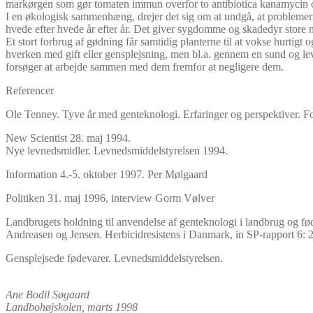
markørgen som gør tomaten immun overfor to antibiotica kanamycin
I en økologisk sammenhæng, drejer det sig om at undgå, at problemer
hvede efter hvede år efter år. Det giver sygdomme og skadedyr store 
Et stort forbrug af gødning får samtidig planterne til at vokse hurti
hverken med gift eller gensplejsning, men bl.a. gennem en sund og l
forsøger at arbejde sammen med dem fremfor at negligere dem.
Referencer
Ole Tenney. Tyve år med genteknologi. Erfaringer og perspektiver. F
New Scientist 28. maj 1994.
Nye levnedsmidler. Levnedsmiddelstyrelsen 1994.
Information 4.-5. oktober 1997. Per Mølgaard
Politiken 31. maj 1996, interview Gorm Vølver
Landbrugets holdning til anvendelse af genteknologi i landbrug og fø
Andreasen og Jensen. Herbicidresistens i Danmark, in SP-rapport 6: 
Gensplejsede fødevarer. Levnedsmiddelstyrelsen.
Ane Bodil Søgaard
Landbohøjskolen, marts 1998