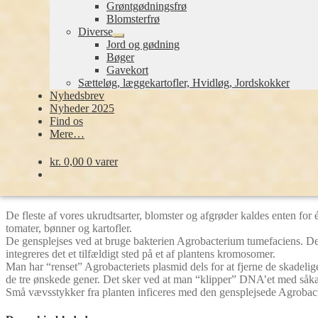
Grøntgødningsfrø
Blomsterfrø
Man tager et gen klipper det ud af DNA’et og klistrer det ind i et cir
Diverse
f.eks. resistent overfor et ukrudtsmiddel. Så i grunden er det meget si
Udfold
Jord og gødning
undermenu
Bøger
De tre nødvendige gener
Gavekort
Sætteløg, læggekartofler, Hvidløg, Jordskokker
Nyhedsbrev
Normalt indsætter man mindst tre forskellige gener i planterne. Natur
Nyheder 2025
Dernæst skal man bruge mindst to markører. Her har man hidtil typisk
Find os
egenskab, som kan checkes i mikroskop. Det kan være GUS-genet (glucu
Mere…
mikroskopet.
De tre gener, et ukrudtsmiddel-resistensgen fra en plante, et antibiotik
Nu viser det sig at planter er temmelig forskellige.
kr.
0,00
0 varer
De to-kimbladede
De fleste af vores ukrudtsarter, blomster og afgrøder kaldes enten for é
tomater, bønner og kartofler.
De gensplejses ved at bruge bakterien Agrobacterium tumefaciens. Den 
integreres det et tilfældigt sted på et af plantens kromosomer.
Man har “renset” Agrobacteriets plasmid dels for at fjerne de skadelige
de tre ønskede gener. Det sker ved at man “klipper” DNA’et med såkal
Små vævsstykker fra planten inficeres med den gensplejsede Agrobacte