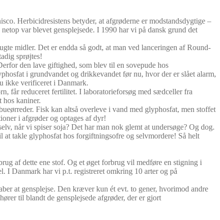
isco. Herbicidresistens betyder, at afgrøderne er modstandsdygtige –
e netop var blevet gensplejsede. I 1990 har vi på dansk grund det
brugte midler. Det er endda så godt, at man ved lanceringen af Round-
tadig sprøjtes!
Derfor den lave giftighed, som blev til en sovepude hos
phosfat i grundvandet og drikkevandet før nu, hvor der er slået alarm,
 ikke verificeret i Danmark.
 får reduceret fertilitet. I laboratorieforsøg med sædceller fra
 hos kaniner.
bueørreder. Fisk kan altså overleve i vand med glyphosfat, men stoffet
tioner i afgrøder og optages af dyr!
lv, når vi spiser soja? Det har man nok glemt at undersøge? Og dog.
 at takle glyphosfat hos forgiftningsofre og selvmordere! Så helt
brug af dette ene stof. Og et øget forbrug vil medføre en stigning i
l. I Danmark har vi p.t. registreret omkring 10 arter og på
kaber at gensplejse. Den kræver kun ét evt. to gener, hvorimod andre
rer til blandt de gensplejsede afgrøder, der er gjort