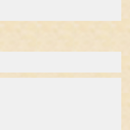
r en af firmaets største salgssucesser, ukrudtsmidlet Round-up.
 at holde den gen-splejsede soja ude af køkkenet. Sojaolie indgår i
gensplejset soja uden at oplyse om det, er det vanskeligt at se,
r, og 65% af danskerne vil ikke spise gensplejsede fødevarer.
til bl.a. sprøjtemidler. Der er ingen tvivl om, at teknikken kan “løse”
genteknologi er en bagside, er der næppe nogen, der er i tvivl om.
re af den opfattelse, at problemerne kan løses ved hjælp af ny
forædling, man i årevis har benyttet sig af. Blot sætter genteknologien
ningen tager det 5-6 år.
 høns krydser med høns, mennesker med mennesker og kartofler med
e egenskaber. Det kunne f.eks. være større frø, bedre smagende bær,
emateriale. Genteknologien gør det muligt at overføre gener mellem
tet ind i raps, og gener fra skorpion er flyttet over i virus. Så blot
i den traditionelle forædling.