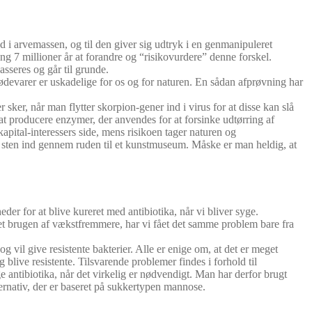
i arvemassen, og til den giver sig udtryk i en genmanipuleret
g 7 millioner år at forandre og “risikovurdere” denne forskel.
sseres og går til grunde.
ødevarer er uskadelige for os og for naturen. En sådan afprøvning har
ker, når man flytter skorpion-gener ind i virus for at disse kan slå
l at producere enzymer, der anvendes for at forsinke udtørring af
 kapital-interessers side, mens risikoen tager naturen og
te sten ind gennem ruden til et kunstmuseum. Måske er man heldig, at
er for at blive kureret med antibiotika, når vi bliver syge.
ppet brugen af vækstfremmere, har vi fået det samme problem bare fra
g vil give resistente bakterier. Alle er enige om, at det er meget
 blive resistente. Tilsvarende problemer findes i forhold til
 antibiotika, når det virkelig er nødvendigt. Man har derfor brugt
ernativ, der er baseret på sukkertypen mannose.