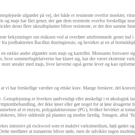
ensplejsede afgrøder på vej, der både er resistente overfor insekter, vi
 ris og majs har fået gener, der gør dem resistente overfor forskellige inse
icider desto flere ukrudtsplanter bliver resistente, er det den samme hist
te bekymringer om risikoen ved at overføre artsfremmede gener ind i pla
ra jordbakterien Bacillus thuringiensis; og bevirker at en af bomuldspl
i en række andre afgrøder som majs og kartofler. Monsanto forsvarer 
xas, hvor sommerfuglelarverne har klaret sig, har der været ekstreme væk
et store arealer med majs, hvor larverne også gerne lever og kan opforme
at vi har forskellige værdier og etiske krav. Mange forskere, det konve
e. Gensplejsning er hverken nødvendigt eller ønskeligt i et økologisk l
ymptombehandling, der ikke løser eller gør noget for at løse årsagerne ti
r dannelsen af et enzym, polygalakturonase (PG), hvilket bevirker at t
okeres, blive siddende på planten og modne færdig. Smagen, altså ‘flav
rkes intensivt på rockwool som et inaktivt vækstmedium, højt gødet og 
 Dette medfører at tomaterne bliver røde, men de udvikler ingen modni