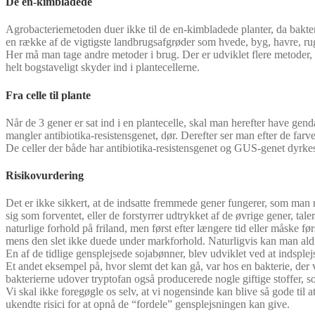
De en-kimbladede
Agrobacteriemetoden duer ikke til de en-kimbladede planter, da bakteri
en række af de vigtigste landbrugsafgrøder som hvede, byg, havre, rug
Her må man tage andre metoder i brug. Der er udviklet flere metoder, m
helt bogstaveligt skyder ind i plantecellerne.
Fra celle til plante
Når de 3 gener er sat ind i en plantecelle, skal man herefter have gen
mangler antibiotika-resistensgenet, dør. Derefter ser man efter de farv
De celler der både har antibiotika-resistensgenet og GUS-genet dyrkes 
Risikovurdering
Det er ikke sikkert, at de indsatte fremmede gener fungerer, som man 
sig som forventet, eller de forstyrrer udtrykket af de øvrige gener, t
naturlige forhold på friland, men først efter længere tid eller måske f
mens den slet ikke duede under markforhold. Naturligvis kan man aldrig 
En af de tidlige gensplejsede sojabønner, blev udviklet ved at indsplej
Et andet eksempel på, hvor slemt det kan gå, var hos en bakterie, der 
bakterierne udover tryptofan også producerede nogle giftige stoffer, 
Vi skal ikke foregøgle os selv, at vi nogensinde kan blive så gode til at 
ukendte risici for at opnå de “fordele” gensplejsningen kan give.