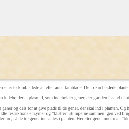
kelformet stykke DNA, et såkaldt plasmid, som man sætter ind i planten.
mpelt, men i praksis er det langt mere kompliceret.
ligvis den ønskede egenskab, der kan være resistens mod et ukrudtsmidde
 brugt antibiotikaresistens som f.eks. et kanamycinresistent gen fra 
ronidase) fra kolibakterien. De planteceller, der indeholder GUS-gene
a-resistensgen fra en jordbakterie og et GUS-gen fra kolibakterien, skal 
n-eller to-kimbladede alt efter antal kimblade. De to-kimbladede planter 
indeholder et plasmid, som indeholder gener, der gør den i stand til at 
 gener og dels for at give plads til de gener, der skal ind i planten. O
dte restriktions enzymer og “klistrer” stumperne sammen igen ved brug
rium, så de tre gener indsættes i planten. Herefter gendanner man “bl