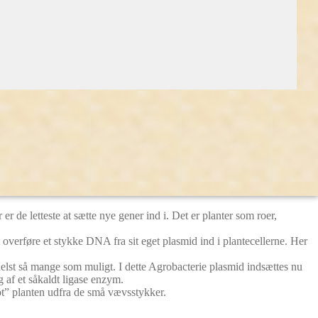
 Planten optager det nye gen, som var det dens eget, og bliver dermed
l. Den resistens har man f.eks. fundet i petunia.
en bakterie. Og som den anden markør kan man eksempelvis vælge en
t farves blå og kan dermed skelnes fra de øvrige celler i
nu sættes over i en plante.
er de letteste at sætte nye gener ind i. Det er planter som roer,
overføre et stykke DNA fra sit eget plasmid ind i plantecellerne. Her
g helst så mange som muligt. I dette Agrobacterie plasmid indsættes nu
 af et såkaldt ligase enzym.
ot” planten udfra de små vævsstykker.