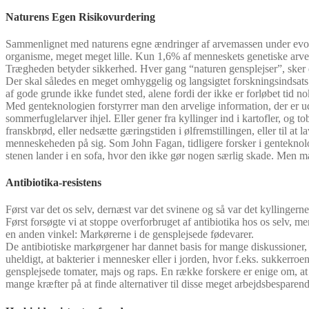
Naturens Egen Risikovurdering
Sammenlignet med naturens egne ændringer af arvemassen under evoluti
organisme, meget meget lille. Kun 1,6% af menneskets genetiske arvema
Trægheden betyder sikkerhed. Hver gang “naturen gensplejser”, sker d
Der skal således en meget omhyggelig og langsigtet forskningsindsats 
af gode grunde ikke fundet sted, alene fordi der ikke er forløbet tid nok
Med genteknologien forstyrrer man den arvelige information, der er udv
sommerfuglelarver ihjel. Eller gener fra kyllinger ind i kartofler, og 
franskbrød, eller nedsætte gæringstiden i ølfremstillingen, eller til at 
menneskeheden på sig. Som John Fagan, tidligere forsker i genteknolog
stenen lander i en sofa, hvor den ikke gør nogen særlig skade. Men 
Antibiotika-resistens
Først var det os selv, dernæst var det svinene og så var det kyllinger
Først forsøgte vi at stoppe overforbruget af antibiotika hos os selv, 
en anden vinkel: Markørerne i de gensplejsede fødevarer.
De antibiotiske markørgener har dannet basis for mange diskussioner, ide
uheldigt, at bakterier i mennesker eller i jorden, hvor f.eks. sukkerroe
gensplejsede tomater, majs og raps. En række forskere er enige om, at
mange kræfter på at finde alternativer til disse meget arbejdsbespare