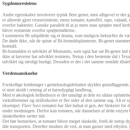
Sygdomsresistens
Andre egenskaber involverer typisk flere gener, men alligevel er der g
er allerede gjort virusresistente, mens tomater, kartoffel, raps, valnød,
overfor bakterier. Ganske parallelt til at jo mere man sprøjter med herb
bliver resistente overfor sprøjtemidlerne.
I sommeren 96 udspillede sig et drama, som muligvis bekræfter de værs
De døde ikke, når de spiste af Bt-bomuldsplanterne. Bt-genet stammer f
bomuld.
Bt-bomulden er udviklet af Monsanto, som også har sat Bt-gener ind 
ikke at larverne har udviklet resistens. Netop i den bestemte dal i Te
udviklet sig utroligt hurtigt. Desuden er der i det samme område tilså
Verdensanskuelse
Forskellige holdninger i genteknologidebatten skyldes grundliggende, 
et stort skridt i retning af et bæredygtigt landbrug.
Med et økologisk helhedssyn er det umuligt at dele en sådan opfattels
vækstfremmer og stråforkorter er fire sider af den samme sag. Alt er s
eksempel. Flavr Savr tomaten har fået indsat et gen, der blokerer fo
under modningen. Derfor kan tomaten, når dannelsen af dette enzym bl
slasketheden sætter ind.
Det bør bemærkes, at tomater bliver meget slaskede, fordi de netop dy
tåle transporten. Derefter modnes de ved, at man gasser med ethylen.