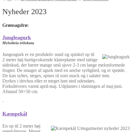
Nyheder 2023
Grønsagsfrø
:
Jungleagurk
Melothria trilobata
Jungeagurk er en produktiv sund og spinkel op til
2 meter høj hurtigvoksende klatreplante med talrige
sideskud, der bærer mange små sjove 2-3 cm lange melonformede
frugter. De smager af agurk med en anelse syrlighed, og er sprøde.
De kan syltes, steges, spises rå som snack og i salater mm.
Dyrkes i drivhus eller et meget lunt sted udendørs.
Forkultiveres varmt april-maj. Udplantes i slutningen af maj-juni.
Afstand 50×50 cm.
·
Kæmpekål
En op til 2 meter høj
grønkålstype. Meget