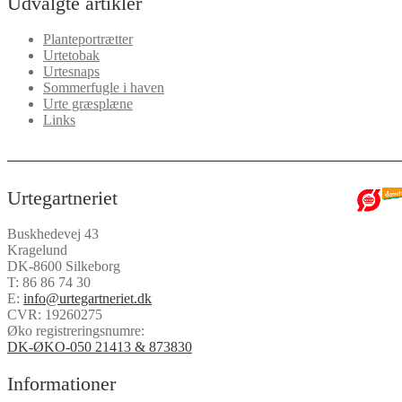
Udvalgte artikler
Planteportrætter
Urtetobak
Urtesnaps
Sommerfugle i haven
Urte græsplæne
Links
Urtegartneriet
Buskhedevej 43
Kragelund
DK-8600 Silkeborg
T:
86 86 74 30
E:
info@urtegartneriet.dk
CVR: 19260275
Øko registreringsnumre:
DK-ØKO-050 21413 & 873830
Informationer