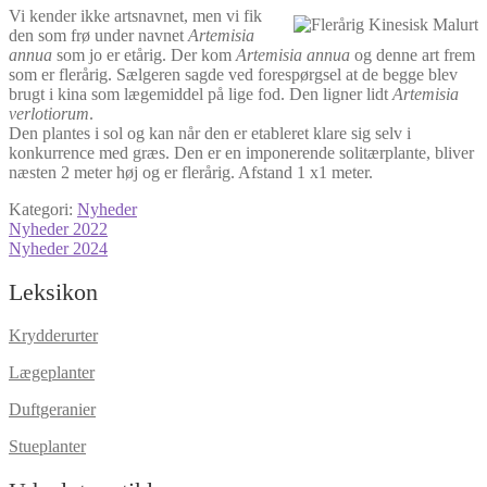
Vi kender ikke artsnavnet, men vi fik
den som frø under navnet
Artemisia
annua
som jo er etårig. Der kom
Artemisia annua
og denne art frem
som er flerårig. Sælgeren sagde ved forespørgsel at de begge blev
brugt i kina som lægemiddel på lige fod. Den ligner lidt
Artemisia
verlotiorum
.
Den plantes i sol og kan når den er etableret klare sig selv i
konkurrence med græs. Den er en imponerende solitærplante, bliver
næsten 2 meter høj og er flerårig. Afstand 1 x1 meter.
Kategori:
Nyheder
Indlægsnavigation
Forrige
Nyheder 2022
indlæg:
Næste
Nyheder 2024
indlæg:
Leksikon
Krydderurter
Lægeplanter
Duftgeranier
Stueplanter