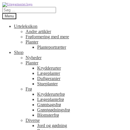
Spring
Spring
Søg
til
til
efter:
navigation
indhold
Menu
Urteleksikon
Andre artikler
Frøformering med mere
Planter
Planteportrætter
Shop
Nyheder
Planter
Krydderurter
Lægeplanter
Duftgeranier
Stueplanter
Frø
Krydderurtefrø
Lægeplantefrø
Grøntsagsfrø
Grøntgødningsfrø
Blomsterfrø
Diverse
Jord og gødning