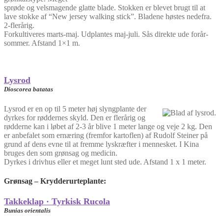
sprøde og velsmagende glatte blade. Stokken er blevet brugt til at
lave stokke af “New jersey walking stick”. Bladene høstes nedefra.
2-flerårig.
Forkultiveres marts-maj. Udplantes maj-juli. Sås direkte ude forår-
sommer. Afstand 1×1 m.
Lysrod
Dioscorea batatas
Lysrod er en op til 5 meter høj slyngplante der
dyrkes for røddernes skyld. Den er flerårig og
rødderne kan i løbet af 2-3 år blive 1 meter lange og veje 2 kg. Den
er anbefalet som ernæring (fremfor kartoflen) af Rudolf Steiner på
grund af dens evne til at fremme lyskræfter i mennesket. I Kina
bruges den som grønsag og medicin.
Dyrkes i drivhus eller et meget lunt sted ude. Afstand 1 x 1 meter.
Grønsag – Krydderurteplante
:
Takkeklap · Tyrkisk Rucola
Bunias orientalis