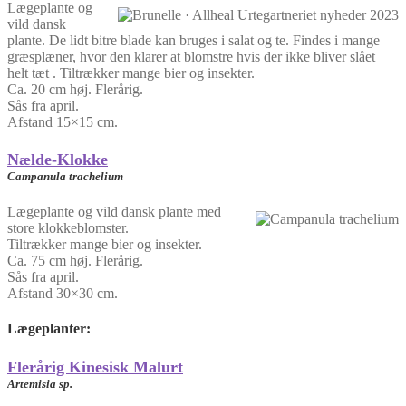
Lægeplante og
vild dansk
plante. De lidt bitre blade kan bruges i salat og te. Findes i mange
græsplæner, hvor den klarer at blomstre hvis der ikke bliver slået
helt tæt . Tiltrækker mange bier og insekter.
Ca. 20 cm høj. Flerårig.
Sås fra april.
Afstand 15×15 cm.
Nælde-Klokke
Campanula trachelium
Lægeplante og vild dansk plante med
store klokkeblomster.
Tiltrækker mange bier og insekter.
Ca. 75 cm høj. Flerårig.
Sås fra april.
Afstand 30×30 cm.
Lægeplanter
:
Flerårig Kinesisk Malurt
Artemisia sp.