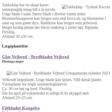
Takkeklap har en skarp karse-
sennepsagtig smag lidt a la rucola.
Unge blade i salat. Større blade i diverse varme retter.
Blomsterknopperne kan bruges som små broccoli, og blomsterne i
salat og som grønt drys. Rødderne kan bruges som peberrod.
Meget kraftig plante der bliver omkring 1 meter høj. Biplante.
Flerårig.
Afstand 50 x50 cm.
Lægeplantefrø
:
Glat Vejbred
·
Bredbladet Vejbred
Plantago major
Velkendt lægeplante. Unge blade kan spises. Vild dansk plante.
Værtsplante for nogle sommerfuglelarver.
Ca. 30 cm høj og bred. Flerårig.
Sås fra april på voksestedet et solrigt til let skygget sted.
Afstand 25×25 cm.
Filtbladet Kongelys