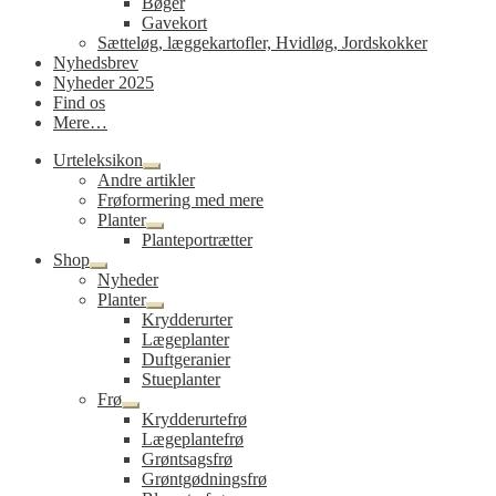
Bøger
Gavekort
Sætteløg, læggekartofler, Hvidløg, Jordskokker
Nyhedsbrev
Nyheder 2025
Find os
Mere…
Urteleksikon
Udfold
Andre artikler
undermenu
Frøformering med mere
Planter
Udfold
Planteportrætter
undermenu
Shop
Udfold
Nyheder
undermenu
Planter
Udfold
Krydderurter
undermenu
Lægeplanter
Duftgeranier
Stueplanter
Frø
Udfold
Krydderurtefrø
undermenu
Lægeplantefrø
Grøntsagsfrø
Grøntgødningsfrø