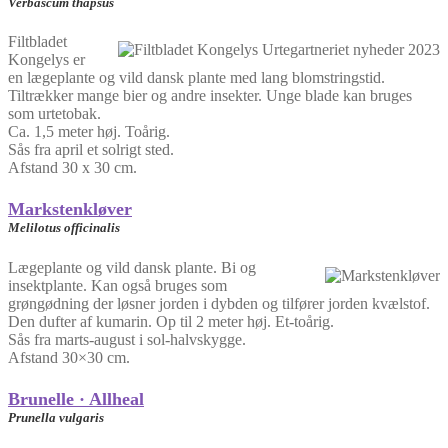
Verbascum thapsus
Filtbladet
Kongelys er
en lægeplante og vild dansk plante med lang blomstringstid.
Tiltrækker mange bier og andre insekter. Unge blade kan bruges
som urtetobak.
Ca. 1,5 meter høj. Toårig.
Sås fra april et solrigt sted.
Afstand 30 x 30 cm.
Markstenkløver
Melilotus officinalis
Lægeplante og vild dansk plante. Bi og
insektplante. Kan også bruges som
grøngødning der løsner jorden i dybden og tilfører jorden kvælstof.
Den dufter af kumarin. Op til 2 meter høj. Et-toårig.
Sås fra marts-august i sol-halvskygge.
Afstand 30×30 cm.
Brunelle · Allheal
Prunella vulgaris