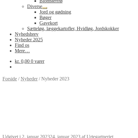
Blomsterfrø
Diverse
Udfold
Jord og gødning
undermenu
Bøger
Gavekort
Sætteløg, læggekartofler, Hvidløg, Jordskokker
Nyhedsbrev
Nyheder 2025
Find os
Mere…
kr.
0,00
0 varer
Forside
/
Nyheder
/
Nyheder 2023
Udgivet i
2. januar 2023
24. januar 2023
af
Urtegartneriet