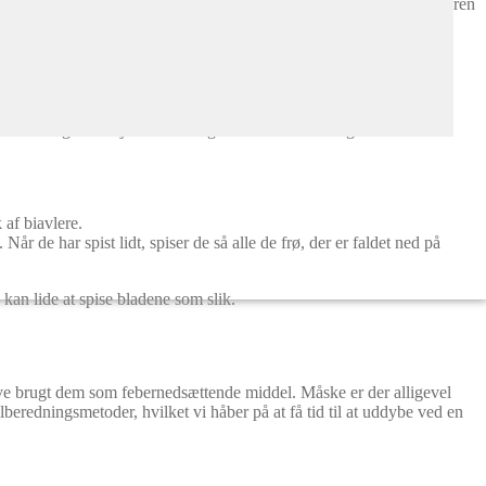
Anisisop med nartværmeren
 arter krydser, hvis de står i
Kartoffelborer.
n hvide, hvilket gør navnet Lakridsmynte til den hvide lidt
vis man ikke omplanter, eller deler dem hvert 2-3 år så bliver de
kkes ret meget med jord. De er også nemme at stiklingeformere eller
af biavlere.
 de har spist lidt, spiser de så alle de frø, der er faldet ned på
kan lide at spise bladene som slik.
have brugt dem som febernedsættende middel. Måske er der alligevel
beredningsmetoder, hvilket vi håber på at få tid til at uddybe ved en