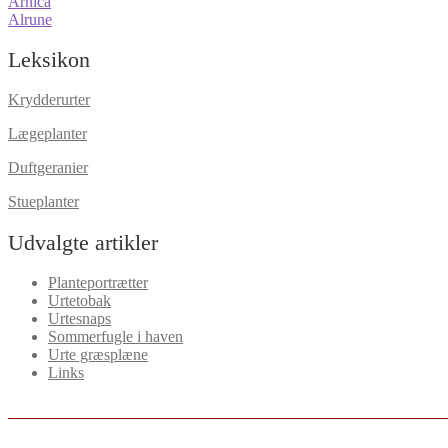
Indlægsnavigation
Forrige
Arnica
indlæg:
Næste
Alrune
indlæg:
Leksikon
Krydderurter
Lægeplanter
Duftgeranier
Stueplanter
Udvalgte artikler
Planteportrætter
Urtetobak
Urtesnaps
Sommerfugle i haven
Urte græsplæne
Links