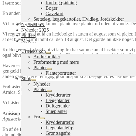
Jord og gødning
I tørre somre får nogle planter til gengæld ægte meldug, så vi gartnere 
Bøger
En anden ting der kan blive et problem, er om de sentblomstrende plan
Gavekort
Sætteløg, læggekartofler, Hvidløg, Jordskokker
Vi har hele sommeren kunnet plante nye planter ud uden at vande. Det 
Nyhedsbrev
Nyheder 2025
Vi regner nu med at få en hedebølge i starten af august som vi plejer. 
Find os
at det bliver varmt indtil ca. den 18 august. Det gjorde nu ikke noget, 
Mere…
Kulden er også skyld i at vi langtfra har samme antal insekter som vi 
Urteleksikon
også bliver bedre på dette punkt. Fluer er der så til gengæld heller ik
Udfold
Andre artikler
undermenu
Frøformering med mere
Haven er mindst lige så frodig som i sidste måned. Mange af de planter 
Planter
gengæld ingen frø. I mellemtiden er der kommet Agermåne, Balsam, Di
Udfold
Planteportrætter
undermenu
anden gang. Det er et rigtig godt tidspunkt at besøge vores “Moderne 
Shop
Udfold
Nyheder
Frøhøsten er så småt i gang. Vi er begyndt at høste frø af Kamille, Bal
undermenu
Planter
Arnica, Spansk Kørvel, Baldrian m.fl. såes bedst med det samme. Kørve
Udfold
Krydderurter
undermenu
Lægeplanter
Vi høster også rigtig mange urter til tørring nu.
Duftgeranier
Stueplanter
Anisisop
(Indianermynte, Lakridsmynte)
Frø
Agastache foeniculum
Udfold
Krydderurtefrø
undermenu
Lægeplantefrø
En af de flotteste planter i vores have lige nu er er Anisisop. Rører 
Grøntsagsfrø
almindelige med blållilla blomster. Og den hvide, der også kaldes for