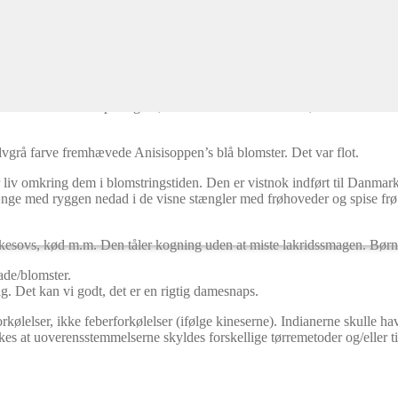
 asiatisk art, Agastache rugosa der bruges som medicin i Kina. Alle disse
har en god lakridsduft. Vores erfaring er, at den blå er stærkere en de
fra juni til den første frost. De er kortvarig flerårige. Det vil sige at h
g så de næste år. De spirer godt, bare man husker at små frø ikke må dæ
lvgrå farve fremhævede Anisisoppen’s blå blomster. Det var flot.
liv omkring dem i blomstringstiden. Den er vistnok indført til Danmark 
ge med ryggen nedad i de visne stængler med frøhoveder og spise frø. Når
iskesovs, kød m.m. Den tåler kogning uden at miste lakridssmagen. Børn 
ade/blomster.
. Det kan vi godt, det er en rigtig damesnaps.
kølelser, ikke feberforkølelser (ifølge kineserne). Indianerne skulle 
es at uoverensstemmelserne skyldes forskellige tørremetoder og/eller til