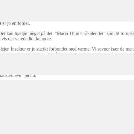
har heldigvis altid noget at klage over.
ter når at modne frø i år. Mange af vores planter vokser langsomt i kuld
er jo en fordel.
Det kan hjælpe meget på det. “Maria Thun’s såkalender” som tit forudser v
hvis det varede lidt længere.
plejer. Insekter er jo stærkt forbundet med varme. Vi savner især de ma
ke mange af, og det er jo ikke så ringe endda. Padder og snegle stortriv
der blomstrede i sidste måned, gør det stadig. Hvis man fjerner de visne
ld, Fennikel, Natlys, Oreganoer, Frugtsalvie, Purpursolhat, Torskemun
klosterhave” på nu.
drian, Skotsk Lostilk, Syre, Svaleurt, Spansk Kørvel, Arnica, Giftsalat, 
len venter til foråret med at spire, medens de 2 andre spirer snart.
man ved bladene eller blomsterne har den en forbavsende stærk lakridsduf
 Lakridsmynte.