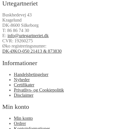
Urtegartneriet
Buskhedevej 43
Kragelund
DK-8600 Silkeborg
T:
86 86 74 30
E:
info@urtegartneriet.dk
CVR: 19260275
Øko registreringsnumre:
DK-ØKO-050 21413 & 873830
Informationer
Handelsbetingelser
Nyheder
Certifikater
Privatlivs- og Cookiepolitik
Disclaimer
Min konto
Min konto
Ordrer
Kontoinformationer