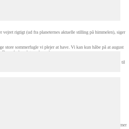
en, og blomstrer senere end de plejer.
ejret rigtigt (ud fra planeternes aktuelle stilling på himmelen), siger
nge store sommerfugle vi plejer at have. Vi kan kun håbe på at august
es. De er forbundet med vand.
 blomster, fortsætter de fleste planter med at blomstre. Man får så til
d, Gyldenris, Skt. Hansurt m.m. til. Kulsukker blomstrer nu for
Salvie o.s.v.
t. Vi har den i 2 modeller. Nemlig den