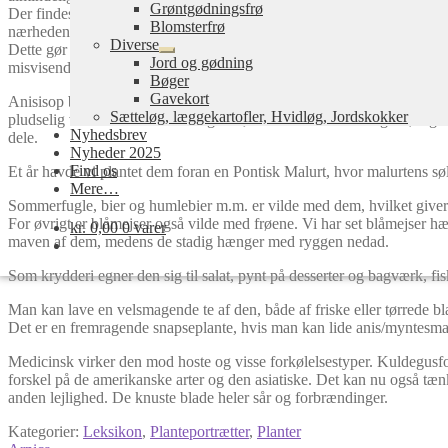
Grøntgødningsfrø
Der findes flere arter, der alle kommer fra Amerika. Der findes også en
Blomsterfrø
nærheden af hinanden.
Diverse
Dette gør ikke så meget, bare man er opmærksom på, at dem man bruger 
Udfold
Jord og gødning
misvisende. Den er til gengæld køn.
undermenu
Bøger
Gavekort
Anisisop bliver1-1,5 m. høje ret brede buskagtige stauder. De blomstrer 
Sætteløg, læggekartofler, Hvidløg, Jordskokker
pludselig væk et forår. De sår sig selv, eller man kan selv tage frø o
Nyhedsbrev
dele.
Nyheder 2025
Find os
Et år havde vi plantet dem foran en Pontisk Malurt, hvor malurtens sø
Mere…
Sommerfugle, bier og humlebier m.m. er vilde med dem, hvilket giver 
For øvrigt er blåmejser også vilde med frøene. Vi har set blåmejser hæn
kr.
0,00
0 varer
maven af dem, medens de stadig hænger med ryggen nedad.
Som krydderi egner den sig til salat, pynt på desserter og bagværk, f
Man kan lave en velsmagende te af den, både af friske eller tørrede bl
Det er en fremragende snapseplante, hvis man kan lide anis/myntesmag
Medicinsk virker den mod hoste og visse forkølelsestyper. Kuldegusfor
forskel på de amerikanske arter og den asiatiske. Det kan nu også tænk
anden lejlighed. De knuste blade heler sår og forbrændinger.
Kategorier:
Leksikon
,
Planteportrætter
,
Planter