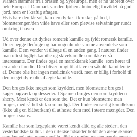
Planten stammer fra Forasien og Sydeuropa, men er nu udbredt over
hele Europa. I Danmark var den førhen almindelig forvildet på god
jord, men er i kraftig aftagen.
Hvis bare den får sol, kan den dyrkes i krukke, på bed, i
blomsterengen/den vilde have eller som pletvise selvsåninger rundt
omkring i haven.
Ud over denne art dyrkes romersk kamille og fyldt romersk kamille.
De er begge flerårige og har nogenlunde samme anvendelse som
kamille. Dem vender vi tilbage til en anden gang. I naturen finder
man oftest lugtløs kamille og skivekamille som ikke er så
interessante. Der findes også en marokkansk kamille, som hører til
en anden familie. Den bliver brugt til at lave en såkaldt kamilleolie
af. Denne olie har ingen medicinsk værdi, men er billig i forhold til
den meget dyre olie af ægte kamille.
Den bruges ikke meget som krydderi, men blomsterne bruges i
kager bagværk og desserter. I Spanien bruges den som krydderi i
sherry. Mest kendt er den som the. Det er kun blomsterne man
bruger, med så lidt stilk som muligt. Der findes en særlig kamillekam
(ikke ulig en blåbærkam) til at høste dem med i større mængder. Den
bruges i snaps.
Kamille har som lægeplante været kendt altid og alle steder i den
vesterlandske kultur. I den urteløse tidsalder holdt den alene skansen
som lægeplante, mens persille, dild og purløg næsten var de eneste