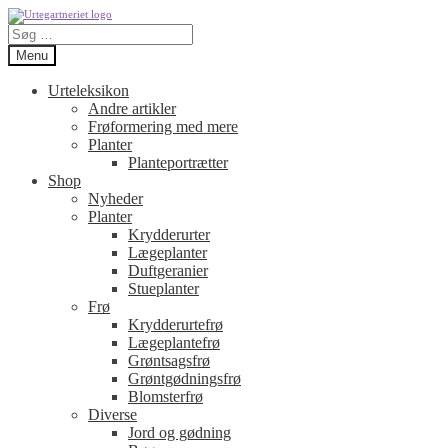
Spring
Spring
Søg
til
til
efter:
navigation
indhold
Menu
Urteleksikon
Andre artikler
Frøformering med mere
Planter
Planteportrætter
Shop
Nyheder
Planter
Krydderurter
Lægeplanter
Duftgeranier
Stueplanter
Frø
Krydderurtefrø
Lægeplantefrø
Grøntsagsfrø
Grøntgødningsfrø
Blomsterfrø
Diverse
Jord og gødning