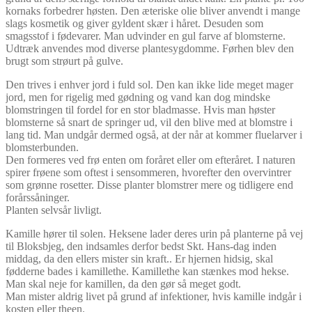
kornaks forbedrer høsten. Den æteriske olie bliver anvendt i mange
slags kosmetik og giver gyldent skær i håret. Desuden som
smagsstof i fødevarer. Man udvinder en gul farve af blomsterne.
Udtræk anvendes mod diverse plantesygdomme. Førhen blev den
brugt som strøurt på gulve.
Den trives i enhver jord i fuld sol. Den kan ikke lide meget mager
jord, men for rigelig med gødning og vand kan dog mindske
blomstringen til fordel for en stor bladmasse. Hvis man høster
blomsterne så snart de springer ud, vil den blive med at blomstre i
lang tid. Man undgår dermed også, at der når at kommer fluelarver i
blomsterbunden.
Den formeres ved frø enten om foråret eller om efteråret. I naturen
spirer frøene som oftest i sensommeren, hvorefter den overvintrer
som grønne rosetter. Disse planter blomstrer mere og tidligere end
forårssåninger.
Planten selvsår livligt.
Kamille hører til solen. Heksene lader deres urin på planterne på vej
til Bloksbjeg, den indsamles derfor bedst Skt. Hans-dag inden
middag, da den ellers mister sin kraft.. Er hjernen hidsig, skal
fødderne bades i kamillethe. Kamillethe kan stænkes mod hekse.
Man skal neje for kamillen, da den gør så meget godt.
Man mister aldrig livet på grund af infektioner, hvis kamille indgår i
kosten eller theen.