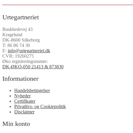
Urtegartneriet
Buskhedevej 43
Kragelund
DK-8600 Silkeborg
T:
86 86 74 30
E:
info@urtegartneriet.dk
CVR: 19260275
Øko registreringsnumre:
DK-ØKO-050 21413 & 873830
Informationer
Handelsbetingelser
Nyheder
Certifikater
Privatlivs- og Cookiepolitik
Disclaimer
Min konto