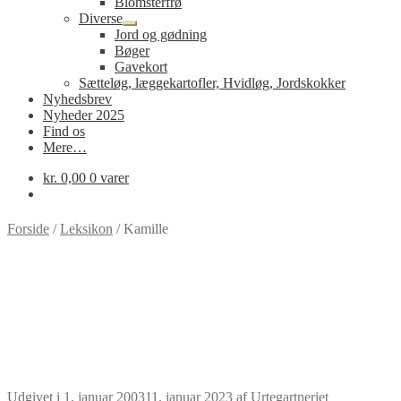
Blomsterfrø
Diverse
Udfold
Jord og gødning
undermenu
Bøger
Gavekort
Sætteløg, læggekartofler, Hvidløg, Jordskokker
Nyhedsbrev
Nyheder 2025
Find os
Mere…
kr.
0,00
0 varer
Forside
/
Leksikon
/
Kamille
Udgivet i
1. januar 2003
11. januar 2023
af
Urtegartneriet