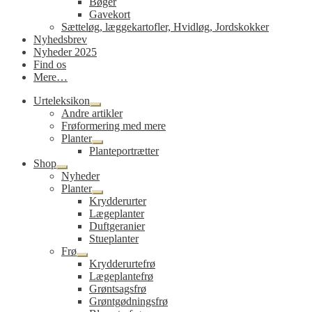
Bøger
Gavekort
Sætteløg, læggekartofler, Hvidløg, Jordskokker
Nyhedsbrev
Nyheder 2025
Find os
Mere…
Urteleksikon
Udfold
Andre artikler
undermenu
Frøformering med mere
Planter
Udfold
Planteportrætter
undermenu
Shop
Udfold
Nyheder
undermenu
Planter
Udfold
Krydderurter
undermenu
Lægeplanter
Duftgeranier
Stueplanter
Frø
Udfold
Krydderurtefrø
undermenu
Lægeplantefrø
Grøntsagsfrø
Grøntgødningsfrø