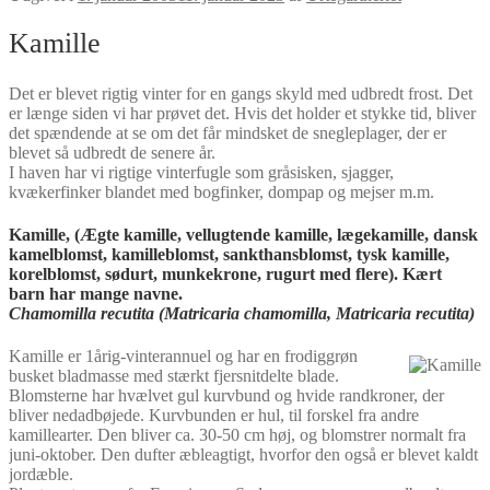
Kamille
Det er blevet rigtig vinter for en gangs skyld med udbredt frost. Det
er længe siden vi har prøvet det. Hvis det holder et stykke tid, bliver
det spændende at se om det får mindsket de snegleplager, der er
blevet så udbredt de senere år.
I haven har vi rigtige vinterfugle som gråsisken, sjagger,
kvækerfinker blandet med bogfinker, dompap og mejser m.m.
Kamille
, (Ægte kamille, vellugtende kamille, lægekamille, dansk
kamelblomst, kamilleblomst, sankthansblomst, tysk kamille,
korelblomst, sødurt, munkekrone, rugurt med flere). Kært
barn har mange navne.
Chamomilla recutita (Matricaria chamomilla, Matricaria recutita)
Kamille er 1årig-vinterannuel og har en frodiggrøn
busket bladmasse med stærkt fjersnitdelte blade.
Blomsterne har hvælvet gul kurvbund og hvide randkroner, der
bliver nedadbøjede. Kurvbunden er hul, til forskel fra andre
kamillearter. Den bliver ca. 30-50 cm høj, og blomstrer normalt fra
juni-oktober. Den dufter æbleagtigt, hvorfor den også er blevet kaldt
jordæble.