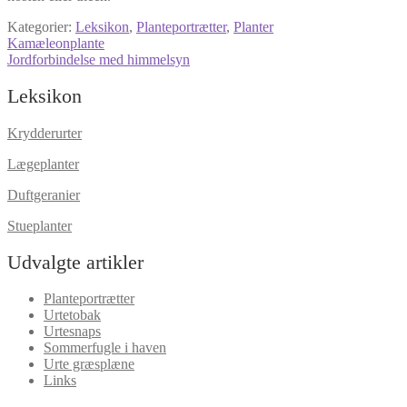
Kategorier:
Leksikon
,
Planteportrætter
,
Planter
Indlægsnavigation
Forrige
Kamæleonplante
indlæg:
Næste
Jordforbindelse med himmelsyn
indlæg:
Leksikon
Krydderurter
Lægeplanter
Duftgeranier
Stueplanter
Udvalgte artikler
Planteportrætter
Urtetobak
Urtesnaps
Sommerfugle i haven
Urte græsplæne
Links