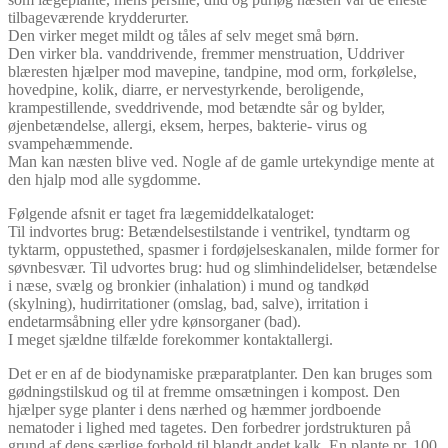
tilbageværende krydderurter.
Den virker meget mildt og tåles af selv meget små børn.
Den virker bla. vanddrivende, fremmer menstruation, Uddriver
blæresten hjælper mod mavepine, tandpine, mod orm, forkølelse,
hovedpine, kolik, diarre, er nervestyrkende, beroligende,
krampestillende, sveddrivende, mod betændte sår og bylder,
øjenbetændelse, allergi, eksem, herpes, bakterie- virus og
svampehæmmende.
Man kan næsten blive ved. Nogle af de gamle urtekyndige mente at
den hjalp mod alle sygdomme.
Følgende afsnit er taget fra lægemiddelkataloget:
Til indvortes brug: Betændelsestilstande i ventrikel, tyndtarm og
tyktarm, oppustethed, spasmer i fordøjelseskanalen, milde former for
søvnbesvær. Til udvortes brug: hud og slimhindelidelser, betændelse
i næse, svælg og bronkier (inhalation) i mund og tandkød
(skylning), hudirritationer (omslag, bad, salve), irritation i
endetarmsåbning eller ydre kønsorganer (bad).
I meget sjældne tilfælde forekommer kontaktallergi.
Det er en af de biodynamiske præparatplanter. Den kan bruges som
gødningstilskud og til at fremme omsætningen i kompost. Den
hjælper syge planter i dens nærhed og hæmmer jordboende
nematoder i lighed med tagetes. Den forbedrer jordstrukturen på
grund af dens særlige forhold til blandt andet kalk. En plante pr. 100