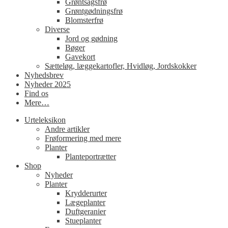
Grøntsagsfrø
Grøntgødningsfrø
Blomsterfrø
Diverse
Jord og gødning
Bøger
Gavekort
Sætteløg, læggekartofler, Hvidløg, Jordskokker
Nyhedsbrev
Nyheder 2025
Find os
Mere…
Urteleksikon
Andre artikler
Frøformering med mere
Planter
Planteportrætter
Shop
Nyheder
Planter
Krydderurter
Lægeplanter
Duftgeranier
Stueplanter