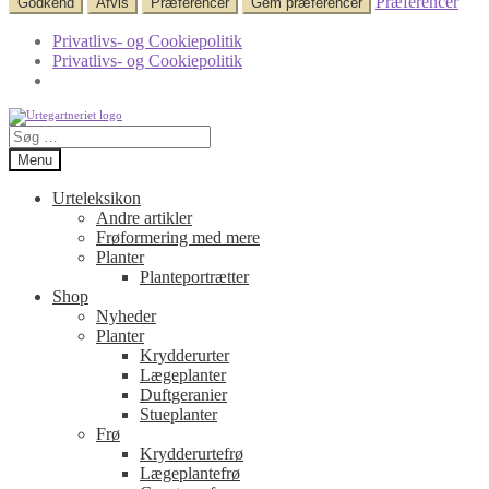
Præferencer
Godkend
Afvis
Præferencer
Gem præferencer
Privatlivs- og Cookiepolitik
Privatlivs- og Cookiepolitik
Spring
Spring
Søg
til
til
efter:
navigation
indhold
Menu
Urteleksikon
Andre artikler
Frøformering med mere
Planter
Planteportrætter
Shop
Nyheder
Planter
Krydderurter
Lægeplanter
Duftgeranier
Stueplanter
Frø
Krydderurtefrø
Lægeplantefrø