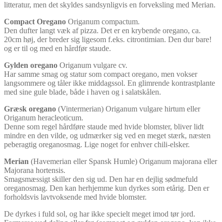
litteratur, men det skyldes sandsynligvis en forveksling med Merian.
Compact Oregano
Origanum compactum.
Den dufter langt væk af pizza. Det er en krybende oregano, ca.
20cm høj, der breder sig ligesom f.eks. citrontimian. Den dur bare!
og er til og med en hårdfør staude.
Gylden oregano
Origanum vulgare cv.
Har samme smag og statur som compact oregano, men vokser
langsommere og tåler ikke middagssol. En glimrende kontrastplante
med sine gule blade, både i haven og i salatskålen.
Græsk oregano
(Vintermerian) Origanum vulgare hirtum eller
Origanum heracleoticum.
Denne som regel hårdføre staude med hvide blomster, bliver lidt
mindre en den vilde, og udmærker sig ved en meget stærk, næsten
peberagtig oreganosmag. Lige noget for enhver chili-elsker.
Merian
(Havemerian eller Spansk Humle) Origanum majorana eller
Majorana hortensis.
Smagsmæssigt skiller den sig ud. Den har en dejlig sødmefuld
oreganosmag. Den kan herhjemme kun dyrkes som etårig. Den er
forholdsvis lavtvoksende med hvide blomster.
De dyrkes i fuld sol, og har ikke specielt meget imod tør jord.