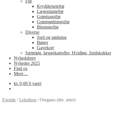
Frø
Krydderurtefrø
Lægeplantefrø
Grøntsagsfrø
Grøntgødningsfrø
Blomsterfrø
Diverse
Jord og gødning
Bøger
Gavekort
Sætteløg, læggekartofler, Hvidløg, Jordskokker
Nyhedsbrev
Nyheder 2025
Find os
Mere…
kr.
0,00
0 varer
Forside
/
Leksikon
/
Oregano (div. arter)