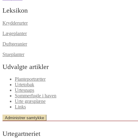
indlæg:
Leksikon
Krydderurter
Lægeplanter
Duftgeranier
Stueplanter
Udvalgte artikler
Planteportrætter
Urtetobak
Urtesnaps
Sommerfugle i haven
Urte græsplæne
Links
Administrer samtykke
Urtegartneriet