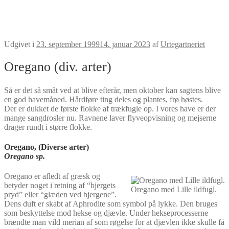
Udgivet i
23. september 1999
14. januar 2023
af
Urtegartneriet
Oregano (div. arter)
Så er det så småt ved at blive efterår, men oktober kan sagtens blive
en god havemåned. Hårdføre ting deles og plantes, frø høstes.
Der er dukket de første flokke af trækfugle op. I vores have er der
mange sangdrosler nu. Ravnene laver flyveopvisning og mejserne
drager rundt i større flokke.
Oregano
, (Diverse arter)
Oregano sp.
Oregano er afledt af græsk og
betyder noget i retning af “bjergets
Oregano med Lille ildfugl.
pryd” eller “glæden ved bjergene”.
Dens duft er skabt af Aphrodite som symbol på lykke. Den bruges
som beskyttelse mod hekse og djævle. Under hekseprocesserne
brændte man vild merian af som røgelse for at djævlen ikke skulle få