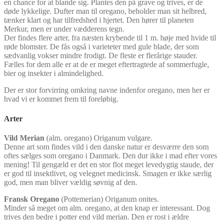
en chance for at blande sig. Plantes den på grave og trives, er de
døde lykkelige. Dufter man til oregano, beholder man sit helbred,
tænker klart og har tilfredshed i hjertet. Den hører til planeten
Merkur, men er under vædderens tegn.
Der findes flere arter, fra næsten krybende til 1 m. høje med hvide til
røde blomster. De fås også i varieteter med gule blade, der som
sædvanlig vokser mindre frodigt. De fleste er flerårige stauder.
Fælles for dem alle er at de er meget eftertragtede af sommerfugle,
bier og insekter i almindelighed.
Der er stor forvirring omkring navne indenfor oregano, men her er
hvad vi er kommet frem til foreløbig.
Arter
Vild Merian
(alm. oregano) Origanum vulgare.
Denne art som findes vild i den danske natur er desværre den som
oftes sælges som oregano i Danmark. Den dur ikke i mad efter vores
mening! Til gengæld er det en stor flot meget levedygtig staude, der
er god til insektlivet, og velegnet medicinsk. Smagen er ikke særlig
god, men man bliver vældig søvnig af den.
Fransk Oregano
(Pottemerian) Origanum onites.
Minder så meget om alm. oregano, at den knap er interessant. Dog
trives den bedre i potter end vild merian. Den er rost i ældre