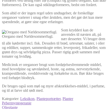
Formeres ved deling eller frø (compact og gylden oregano, kan ikke
frøformeres). De kan også stiklingeformeres, bedst om foråret.
Som altid er der ingen regel uden undtagelser, de forskellige
oreganoer varierer i smag efter årstiden, men det gør det kun mere
spændende, at gøre sine egne erfaringer.
Som krydderi kan de
anvendes til næsten alt, på
Oregano med Nældesommerfugl.
nær desserter. Vi bruger dem
til alle kødretter incl. fisk. Desuden til brød, urtesmør, salater, i olier
og eddiker, supper, sammenkogte retter, leverpostej, frikadeller, som
grønt drys og selvfølgelig pizza. Passer rigtig godt sammen med
tomater og hvidløg.
Medicinsk er oreganoer brugt som fordøjelsesfremmende middel,
mod hovedpine og søvnløshed, hoste, og astma, nervestyrkende,
krampestillende, sveddrivende og forkølelse m.m. Bør ikke bruges
ved forhøjet blodtryk.
De bruges også som møl og myre afskrækkelses-middel, i parfume,
og til at farve uld rødt med.
Kategorier:
Leksikon
,
Planteportrætter
,
Planter
Indlægsnavigation
Forrige
Pebermyntegeranie
indlæg:
Næste
Olieplante