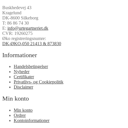
Buskhedevej 43
Kragelund
DK-8600 Silkeborg
T:
86 86 74 30
E:
info@urtegartneriet.dk
CVR: 19260275
Øko registreringsnumre:
DK-ØKO-050 21413 & 873830
Informationer
Handelsbetingelser
Nyheder
Certifikater
Privatlivs- og Cookiepolitik
Disclaimer
Min konto
Min konto
Ordrer
Kontoinformationer