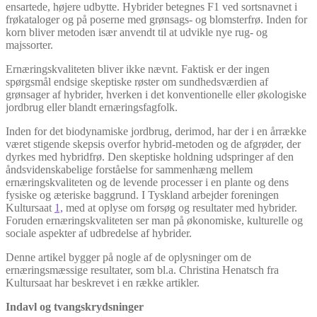
ensartede, højere udbytte. Hybrider betegnes F1 ved sortsnavnet i
frøkataloger og på poserne med grønsags- og blomsterfrø. Inden for
korn bliver metoden især anvendt til at udvikle nye rug- og
majssorter.
Ernæringskvaliteten bliver ikke nævnt. Faktisk er der ingen
spørgsmål endsige skeptiske røster om sundhedsværdien af
grønsager af hybrider, hverken i det konventionelle eller økologiske
jordbrug eller blandt ernæringsfagfolk.
Inden for det biodynamiske jordbrug, derimod, har der i en årrække
været stigende skepsis overfor hybrid-metoden og de afgrøder, der
dyrkes med hybridfrø. Den skeptiske holdning udspringer af den
åndsvidenskabelige forståelse for sammenhæng mellem
ernæringskvaliteten og de levende processer i en plante og dens
fysiske og æteriske baggrund. I Tyskland arbejder foreningen
Kultursaat
1,
med at oplyse om forsøg og resultater med hybrider.
Foruden ernæringskvaliteten ser man på økonomiske, kulturelle og
sociale aspekter af udbredelse af hybrider.
Denne artikel bygger på nogle af de oplysninger om de
ernæringsmæssige resultater, som bl.a. Christina Henatsch fra
Kultursaat har beskrevet i en række artikler.
Indavl og tvangskrydsninger