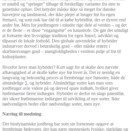
er ustabil og “springer” tilbage til forskellige varianter fra sine to
genetiske ophav. Det betyder måske ikke så meget for danske
haveejere og landmænd, der ikke plejer at bruger frø fra egen
fremavl, og som nok har råd til at købe hybridfrø, der er dyrere end
andre frø. Men for jordbrugere i mindre rige dele af verden – og det
er de fleste – er disse “engangsfrø” en katastrofe. De gør det umuligt
at fortsætte den livsvigtige tradition for egen frøavl, udviklet og
tilpasset de lokale forhold. Den globale anvendelse af hybrider
indsnævrer derved i betænkelig grad – eller måske rettere i
skæbnesvanger grad – mangfoldigheden i verdens pulje af frø til
kulturplanter.
Hvorfor laver man hybrider? Kort sagt for at skabe den nævnte
afhængighed af at skulle købe nye frø hvert år. Det er nemlig en
langvarig og bekostelig proces at frembringe nye frøsorter, både de
almindelige
5,
og hybrider. Almindelige sorter kan man som
jordbruger avle videre på og derved spare indkøb, hvilket giver
frøfirmaerne færre indtægter. Hybrider er derfor en slags patentfrø,
der sikrer frøfirmaerne indtægter til udvikling af nye sorter. Ikke
nødvendigvis bedre eller nødvendige sorter, men nye.
Næring til modning
Det biodynamiske jordbrug har som sin fornemste opgave at
frembringe fødevarer, der kan nære menneskets fysiske, sjælelige og