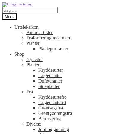
Spring
Spring
Søg
til
til
efter:
navigation
indhold
Menu
Urteleksikon
Andre artikler
Frøformering med mere
Planter
Planteportrætter
Shop
Nyheder
Planter
Krydderurter
Lægeplanter
Duftgeranier
Stueplanter
Frø
Krydderurtefrø
Lægeplantefrø
Grøntsagsfrø
Grøntgødningsfrø
Blomsterfrø
Diverse
Jord og gødning