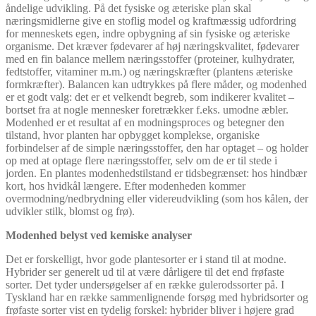
åndelige udvikling. På det fysiske og æteriske plan skal
næringsmidlerne give en stoflig model og kraftmæssig udfordring
for menneskets egen, indre opbygning af sin fysiske og æteriske
organisme. Det kræver fødevarer af høj næringskvalitet, fødevarer
med en fin balance mellem næringsstoffer (proteiner, kulhydrater,
fedtstoffer, vitaminer m.m.) og næringskræfter (plantens æteriske
formkræfter). Balancen kan udtrykkes på flere måder, og modenhed
er et godt valg: det er et velkendt begreb, som indikerer kvalitet –
bortset fra at nogle mennesker foretrækker f.eks. umodne æbler.
Modenhed er et resultat af en modningsproces og betegner den
tilstand, hvor planten har opbygget komplekse, organiske
forbindelser af de simple næringsstoffer, den har optaget – og holder
op med at optage flere næringsstoffer, selv om de er til stede i
jorden. En plantes modenhedstilstand er tidsbegrænset: hos hindbær
kort, hos hvidkål længere. Efter modenheden kommer
overmodning/nedbrydning eller videreudvikling (som hos kålen, der
udvikler stilk, blomst og frø).
Modenhed belyst ved kemiske analyser
Det er forskelligt, hvor gode plantesorter er i stand til at modne.
Hybrider ser generelt ud til at være dårligere til det end frøfaste
sorter. Det tyder undersøgelser af en række gulerodssorter på. I
Tyskland har en række sammenlignende forsøg med hybridsorter og
frøfaste sorter vist en tydelig forskel: hybrider bliver i højere grad