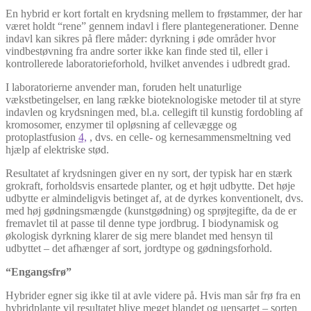
En hybrid er kort fortalt en krydsning mellem to frøstammer, der har
været holdt “rene” gennem indavl i flere plantegenerationer. Denne
indavl kan sikres på flere måder: dyrkning i øde områder hvor
vindbestøvning fra andre sorter ikke kan finde sted til, eller i
kontrollerede laboratorieforhold, hvilket anvendes i udbredt grad.
I laboratorierne anvender man, foruden helt unaturlige
vækstbetingelser, en lang række bioteknologiske metoder til at styre
indavlen og krydsningen med, bl.a. cellegift til kunstig fordobling af
kromosomer, enzymer til opløsning af cellevægge og
protoplastfusion
4,
, dvs. en celle- og kernesammensmeltning ved
hjælp af elektriske stød.
Resultatet af krydsningen giver en ny sort, der typisk har en stærk
grokraft, forholdsvis ensartede planter, og et højt udbytte. Det høje
udbytte er almindeligvis betinget af, at de dyrkes konventionelt, dvs.
med høj gødningsmængde (kunstgødning) og sprøjtegifte, da de er
fremavlet til at passe til denne type jordbrug. I biodynamisk og
økologisk dyrkning klarer de sig mere blandet med hensyn til
udbyttet – det afhænger af sort, jordtype og gødningsforhold.
“Engangsfrø”
Hybrider egner sig ikke til at avle videre på. Hvis man sår frø fra en
hybridplante vil resultatet blive meget blandet og uensartet – sorten