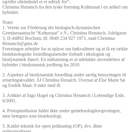
og/eller olieindustri er et udtryk for”.
Christina Henatsch fra den tyske forening Kultursaat i en artikel om
hybrider.
Noter
1. Verein zur Förderung der biologisch-dynamischen
Gemüsesaatzucht “Kultursaat” e.V., Christina Henatsch, Adelgasse
3, D-44892 Bochum, tlf. 0049 234 927 1971, mail Christina-
Henatsch@gmx.de
Foreningen arbejder for at oplyse om frøkvaliteter og at få en række
bioteknologiske forædlingsmetoder forbudt i økologisk og
biodynamisk frøavl. En målsætning er at udelukke anvendelsen af
hybrider i biodynamisk jordbrug fra 2010.
2. Aspekter af biodynamisk forædling under særlig hensyntagen til
ernæringskvalitet. Af Christina Henatch. Oversat af Else Marie Sø
og Endrik Maat. 9 sider med ill.
3. Artikler af Ingo Hagel og Christina Henatsch i Lebendige Erde,
6/2001.
4. Protoplastfusion falder ikke under genteknologilovgivningen,
men betegnes som bioteknologi.
5. Kaldet teknisk for open pollinating (OP), dvs. åbne
pollenmodtager.