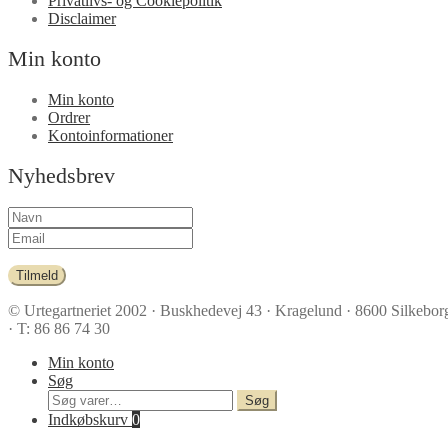
Privatlivs- og Cookiepolitik
Disclaimer
Min konto
Min konto
Ordrer
Kontoinformationer
Nyhedsbrev
Tilmeld
© Urtegartneriet 2002
· Buskhedevej 43 · Kragelund · 8600 Silkebor
· T: 86 86 74 30
Min konto
Søg
Søg
Søg
efter:
Indkøbskurv
0