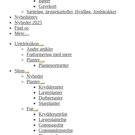
Bøger
Gavekort
Sætteløg, læggekartofler, Hvidløg, Jordskokker
Nyhedsbrev
Nyheder 2025
Find os
Mere…
Urteleksikon
Udfold
Andre artikler
undermenu
Frøformering med mere
Planter
Udfold
Planteportrætter
undermenu
Shop
Udfold
Nyheder
undermenu
Planter
Udfold
Krydderurter
undermenu
Lægeplanter
Duftgeranier
Stueplanter
Frø
Udfold
Krydderurtefrø
undermenu
Lægeplantefrø
Grøntsagsfrø
Grøntgødningsfrø