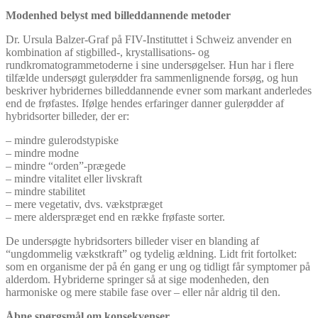
Modenhed belyst med billeddannende metoder
Dr. Ursula Balzer-Graf på FIV-Instituttet i Schweiz anvender en
kombination af stigbilled-, krystallisations- og
rundkromatogrammetoderne i sine undersøgelser. Hun har i flere
tilfælde undersøgt gulerødder fra sammenlignende forsøg, og hun
beskriver hybridernes billeddannende evner som markant anderledes
end de frøfastes. Ifølge hendes erfaringer danner gulerødder af
hybridsorter billeder, der er:
– mindre gulerodstypiske
– mindre modne
– mindre “orden”-prægede
– mindre vitalitet eller livskraft
– mindre stabilitet
– mere vegetativ, dvs. vækstpræget
– mere alderspræget end en række frøfaste sorter.
De undersøgte hybridsorters billeder viser en blanding af
“ungdommelig vækstkraft” og tydelig ældning. Lidt frit fortolket:
som en organisme der på én gang er ung og tidligt får symptomer på
alderdom. Hybriderne springer så at sige modenheden, den
harmoniske og mere stabile fase over – eller når aldrig til den.
Åbne spørgsmål om konsekvenser