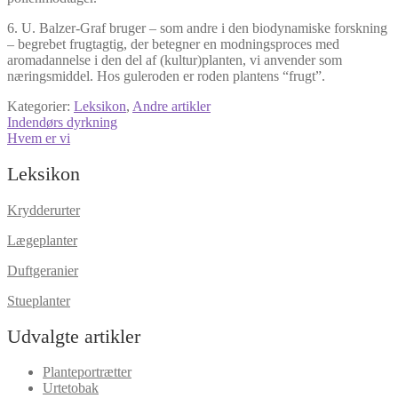
6. U. Balzer-Graf bruger – som andre i den biodynamiske forskning
– begrebet frugtagtig, der betegner en modningsproces med
aromadannelse i den del af (kultur)planten, vi anvender som
næringsmiddel. Hos guleroden er roden plantens “frugt”.
Kategorier:
Leksikon
,
Andre artikler
Indlægsnavigation
Forrige
Indendørs dyrkning
indlæg:
Næste
Hvem er vi
indlæg:
Leksikon
Krydderurter
Lægeplanter
Duftgeranier
Stueplanter
Udvalgte artikler
Planteportrætter
Urtetobak