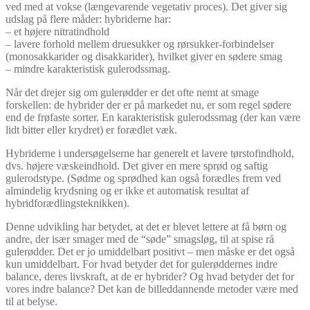
ved med at vokse (længevarende vegetativ proces). Det giver sig
udslag på flere måder: hybriderne har:
– et højere nitratindhold
– lavere forhold mellem druesukker og rørsukker-forbindelser
(monosakkarider og disakkarider), hvilket giver en sødere smag
– mindre karakteristisk gulerodssmag.
Når det drejer sig om gulerødder er det ofte nemt at smage
forskellen: de hybrider der er på markedet nu, er som regel sødere
end de frøfaste sorter. En karakteristisk gulerodssmag (der kan være
lidt bitter eller krydret) er forædlet væk.
Hybriderne i undersøgelserne har generelt et lavere tørstofindhold,
dvs. højere væskeindhold. Det giver en mere sprød og saftig
gulerodstype. (Sødme og sprødhed kan også forædles frem ved
almindelig krydsning og er ikke et automatisk resultat af
hybridforædlingsteknikken).
Denne udvikling har betydet, at det er blevet lettere at få børn og
andre, der især smager med de “søde” smagsløg, til at spise rå
gulerødder. Det er jo umiddelbart positivt – men måske er det også
kun umiddelbart. For hvad betyder det for gulerøddernes indre
balance, deres livskraft, at de er hybrider? Og hvad betyder det for
vores indre balance? Det kan de billeddannende metoder være med
til at belyse.