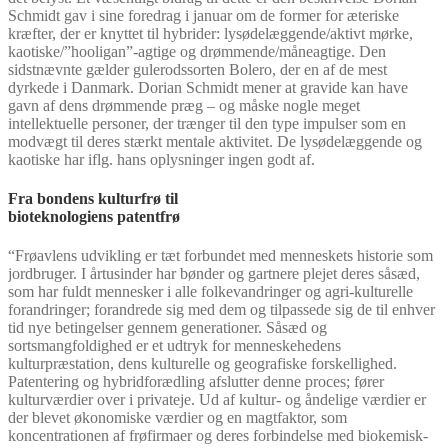
Schmidt gav i sine foredrag i januar om de former for æteriske
kræfter, der er knyttet til hybrider: lysødelæggende/aktivt mørke,
kaotiske/”hooligan”-agtige og drømmende/måneagtige. Den
sidstnævnte gælder gulerodssorten Bolero, der en af de mest
dyrkede i Danmark. Dorian Schmidt mener at gravide kan have
gavn af dens drømmende præg – og måske nogle meget
intellektuelle personer, der trænger til den type impulser som en
modvægt til deres stærkt mentale aktivitet. De lysødelæggende og
kaotiske har iflg. hans oplysninger ingen godt af.
Fra bondens kulturfrø til
bioteknologiens patentfrø
“Frøavlens udvikling er tæt forbundet med menneskets historie som
jordbruger. I årtusinder har bønder og gartnere plejet deres såsæd,
som har fuldt mennesker i alle folkevandringer og agri-kulturelle
forandringer; forandrede sig med dem og tilpassede sig de til enhver
tid nye betingelser gennem generationer. Såsæd og
sortsmangfoldighed er et udtryk for menneskehedens
kulturpræstation, dens kulturelle og geografiske forskellighed.
Patentering og hybridforædling afslutter denne proces; fører
kulturværdier over i privateje. Ud af kultur- og åndelige værdier er
der blevet økonomiske værdier og en magtfaktor, som
koncentrationen af frøfirmaer og deres forbindelse med biokemisk-