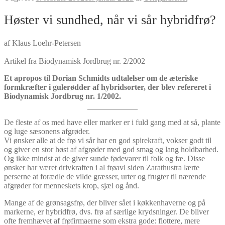
Høster vi sundhed, når vi sår hybridfrø?
af Klaus Loehr-Petersen
Artikel fra Biodynamisk Jordbrug nr. 2/2002
Et apropos til Dorian Schmidts udtalelser om de æteriske
formkræfter i gulerødder af hybridsorter, der blev refereret i
Biodynamisk Jordbrug nr. 1/2002.
De fleste af os med have eller marker er i fuld gang med at så, plante
og luge sæsonens afgrøder.
Vi ønsker alle at de frø vi sår har en god spirekraft, vokser godt til
og giver en stor høst af afgrøder med god smag og lang holdbarhed.
Og ikke mindst at de giver sunde fødevarer til folk og fæ. Disse
ønsker har været drivkraften i al frøavl siden Zarathustra lærte
perserne at forædle de vilde græsser, urter og frugter til nærende
afgrøder for menneskets krop, sjæl og ånd.
Mange af de grønsagsfrø, der bliver sået i køkkenhaverne og på
markerne, er hybridfrø, dvs. frø af særlige krydsninger. De bliver
ofte fremhævet af frøfirmaerne som ekstra gode: flottere, mere