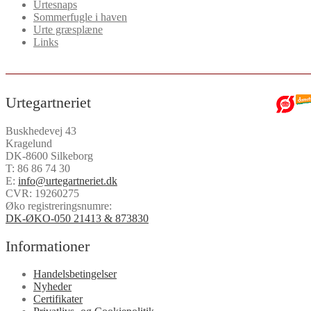
Urtesnaps
Sommerfugle i haven
Urte græsplæne
Links
Urtegartneriet
Buskhedevej 43
Kragelund
DK-8600 Silkeborg
T:
86 86 74 30
E:
info@urtegartneriet.dk
CVR: 19260275
Øko registreringsnumre:
DK-ØKO-050 21413 & 873830
Informationer
Handelsbetingelser
Nyheder
Certifikater