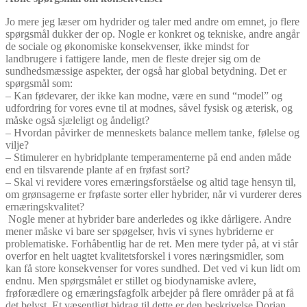
Jo mere jeg læser om hydrider og taler med andre om emnet, jo flere
spørgsmål dukker der op. Nogle er konkret og tekniske, andre angår
de sociale og økonomiske konsekvenser, ikke mindst for
landbrugere i fattigere lande, men de fleste drejer sig om de
sundhedsmæssige aspekter, der også har global betydning. Det er
spørgsmål som:
– Kan fødevarer, der ikke kan modne, være en sund “model” og
udfordring for vores evne til at modnes, såvel fysisk og æterisk, og
måske også sjæleligt og åndeligt?
– Hvordan påvirker de menneskets balance mellem tanke, følelse og
vilje?
– Stimulerer en hybridplante temperamenterne på end anden måde
end en tilsvarende plante af en frøfast sort?
– Skal vi revidere vores ernæringsforståelse og altid tage hensyn til,
om grønsagerne er frøfaste sorter eller hybrider, når vi vurderer deres
ernæringskvalitet?
Nogle mener at hybrider bare anderledes og ikke dårligere. Andre
mener måske vi bare ser spøgelser, hvis vi synes hybriderne er
problematiske. Forhåbentlig har de ret. Men mere tyder på, at vi står
overfor en helt uagtet kvalitetsforskel i vores næringsmidler, som
kan få store konsekvenser for vores sundhed. Det ved vi kun lidt om
endnu. Men spørgsmålet er stillet og biodynamiske avlere,
frøforædlere og ernæringsfagfolk arbejder på flere områder på at få
det belyst. Et væsentligt bidrag til dette er den beskrivelse Dorian