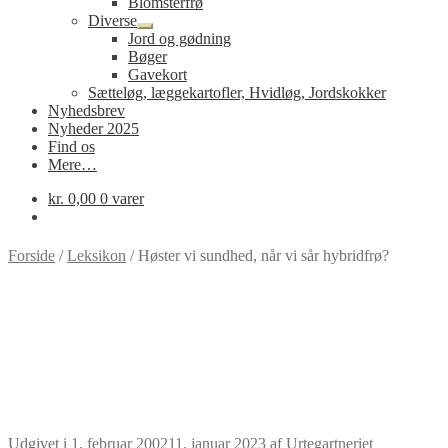
Blomsterfrø
Diverse
Udfold
Jord og gødning
undermenu
Bøger
Gavekort
Sætteløg, læggekartofler, Hvidløg, Jordskokker
Nyhedsbrev
Nyheder 2025
Find os
Mere…
kr.
0,00
0 varer
Forside
/
Leksikon
/
Høster vi sundhed, når vi sår hybridfrø?
Udgivet i
1. februar 2002
11. januar 2023
af
Urtegartneriet