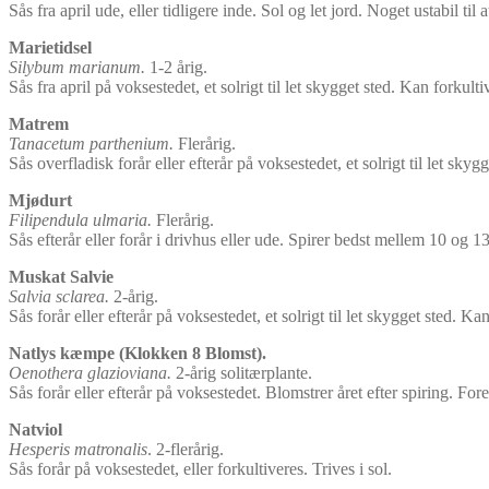
Sås fra april ude, eller tidligere inde. Sol og let jord. Noget ustabil ti
Marietidsel
Silybum marianum.
1-2 årig.
Sås fra april på voksestedet, et solrigt til let skygget sted. Kan forkulti
Matrem
Tanacetum parthenium.
Flerårig.
Sås overfladisk forår eller efterår på voksestedet, et solrigt til let skyg
Mjødurt
Filipendula ulmaria.
Flerårig.
Sås efterår eller forår i drivhus eller ude. Spirer bedst mellem 10 og 1
Muskat Salvie
Salvia sclarea.
2-årig.
Sås forår eller efterår på voksestedet, et solrigt til let skygget sted. Ka
Natlys kæmpe (Klokken 8 Blomst).
Oenothera glazioviana.
2-årig solitærplante.
Sås forår eller efterår på voksestedet. Blomstrer året efter spiring. For
Natviol
Hesperis matronalis
. 2-flerårig.
Sås forår på voksestedet, eller forkultiveres. Trives i sol.