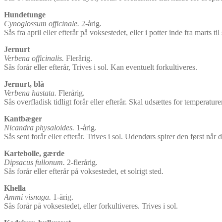
Hundetunge
Cynoglossum officinale.
2-årig.
Sås fra april eller efterår på voksestedet, eller i potter inde fra marts ti
Jernurt
Verbena officinalis.
Flerårig.
Sås forår eller efterår, Trives i sol. Kan eventuelt forkultiveres.
Jernurt, blå
Verbena hastata.
Flerårig.
Sås overfladisk tidligt forår eller efterår. Skal udsættes for temperature
Kantbæger
Nicandra physaloides.
1-årig.
Sås sent forår eller efterår. Trives i sol. Udendørs spirer den først når d
Kartebolle, gærde
Dipsacus fullonum.
2-flerårig.
Sås forår eller efterår på voksestedet, et solrigt sted.
Khella
Ammi visnaga.
1-årig.
Sås forår på voksestedet, eller forkultiveres. Trives i sol.