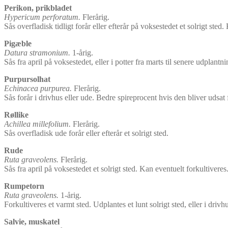
Perikon, prikbladet
Hypericum perforatum.
Flerårig.
Sås overfladisk tidligt forår eller efterår på voksestedet et solrigt st
Pigæble
Datura stramonium.
1-årig.
Sås fra april på voksestedet, eller i potter fra marts til senere udplantnin
Purpursolhat
Echinacea purpurea.
Flerårig.
Sås forår i drivhus eller ude. Bedre spireprocent hvis den bliver udsat
Røllike
Achillea millefolium.
Flerårig.
Sås overfladisk ude forår eller efterår et solrigt sted.
Rude
Ruta graveolens.
Flerårig.
Sås fra april på voksestedet et solrigt sted. Kan eventuelt forkultiveres
Rumpetorn
Ruta graveolens.
1-årig.
Forkultiveres et varmt sted. Udplantes et lunt solrigt sted, eller i drivhu
Salvie, muskatel