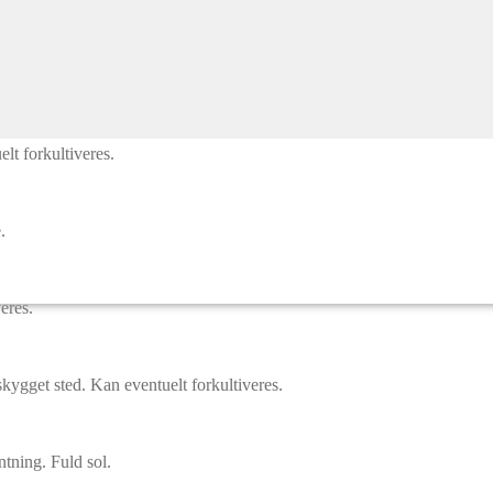
elt forkultiveres.
elt forkultiveres.
.
veres.
t skygget sted. Kan eventuelt forkultiveres.
ntning. Fuld sol.