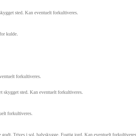
t skygget sted. Kan eventuelt forkultiveres.
 for kulde.
ventuelt forkultiveres.
 let skygget sted. Kan eventuelt forkultiveres.
elt forkultiveres.
re godt. Trives i sol, halvskygge. Fugtig jord. Kan eventuelt forkultiveres