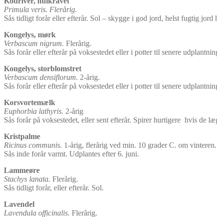
Kodriver, hulkravet
Primula veris. Flerårig.
Sås tidligt forår eller efterår. Sol – skygge i god jord, helst fugtig jord 
Kongelys, mørk
Verbascum nigrum.
Flerårig.
Sås forår eller efterår på voksestedet eller i potter til senere udplantnin
Kongelys, storblomstret
Verbascum densiflorum.
2-årig.
Sås forår eller efterår på voksestedet eller i potter til senere udplantnin
Korsvortemælk
Euphorbia lathyris.
2-årig
Sås forår på voksestedet, eller sent efterår. Spirer hurtigere hvis de læ
Kristpalme
Ricinus communis.
1-årig, flerårig ved min. 10 grader C. om vinteren.
Sås inde forår varmt. Udplantes efter 6. juni.
Lammeøre
Stachys lanata.
Flerårig.
Sås tidligt forår, eller efterår. Sol.
Lavendel
Lavendula officinalis.
Flerårig.