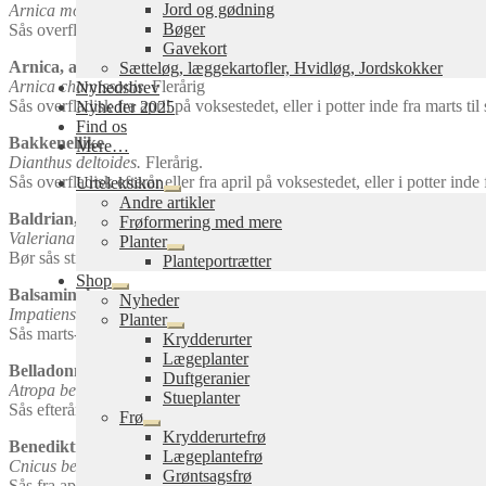
Jord og gødning
Arnica montana.
Flerårig.
Bøger
Sås overfladisk efterår eller forår så tidligt som muligt på voksestedet,
Gavekort
Arnica, amerikansk
Sætteløg, læggekartofler, Hvidløg, Jordskokker
Arnica chamissonis.
Flerårig
Nyhedsbrev
Sås overfladisk fra april på voksestedet, eller i potter inde fra marts til
Nyheder 2025
Find os
Bakkenellike
Mere…
Dianthus deltoides.
Flerårig.
Sås overfladisk efterår eller fra april på voksestedet, eller i potter inde 
Urteleksikon
Udfold
Andre artikler
undermenu
Baldrian, læge
Frøformering med mere
Valeriana officinalis.
Flerårig
Planter
Udfold
Bør sås straks efter modning, eller udsættes for kulde.
Planteportrætter
undermenu
Shop
Balsamin, kæmpe
Udfold
Nyheder
undermenu
Impatiens glandulifera.
1-årig.
Planter
Sås marts-april ude, eller tidligere inde. Skygge og fugtig jord.
Udfold
Krydderurter
undermenu
Lægeplanter
Belladonna, Galnebær
Duftgeranier
Atropa belladonna.
Flerårig, vinterdækkes.
Stueplanter
Sås efterår ude, eller stratificeres. Sol, halvskygge, fugtigt.
Frø
Udfold
Krydderurtefrø
Benediktinertidsel
undermenu
Lægeplantefrø
Cnicus benedictus.
1-årig
Grøntsagsfrø
Sås fra april på voksestedet, et solrigt til let skygget sted. Kan forkulti