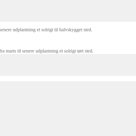
 eller i potter, da frøene bør udsættes for kulde. Fuld sol og tør sur jor
 senere udplantning et solrigt til halvskygget sted.
fra marts til senere udplantning et solrigt tørt sted.
veres.