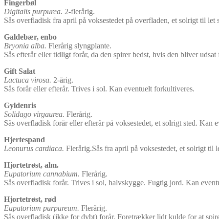
Fingerbøl
Digitalis purpurea.
2-flerårig.
Sås overfladisk fra april på voksestedet på overfladen, et solrigt til le
Galdebær, enbo
Bryonia alba.
Flerårig slyngplante.
Sås efterår eller tidligt forår, da den spirer bedst, hvis den bliver udsat
Gift Salat
Lactuca virosa.
2-årig.
Sås forår eller efterår. Trives i sol. Kan eventuelt forkultiveres.
Gyldenris
Solidago virgaurea.
Flerårig.
Sås overfladisk forår eller efterår på voksestedet, et solrigt sted. Kan e
Hjertespand
Leonurus cardiaca.
Flerårig.Sås fra april på voksestedet, et solrigt til
Hjortetrøst, alm.
Eupatorium cannabium.
Flerårig.
Sås overfladisk forår. Trives i sol, halvskygge. Fugtig jord. Kan eventu
Hjortetrøst, rød
Eupatorium purpureum.
Flerårig.
Sås overfladisk (ikke for dybt) forår. Foretrækker lidt kulde for at spi