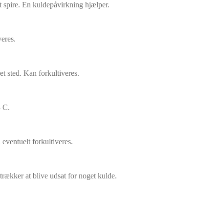
l at spire. En kuldepåvirkning hjælper.
veres.
get sted. Kan forkultiveres.
3 C.
n eventuelt forkultiveres.
etrækker at blive udsat for noget kulde.