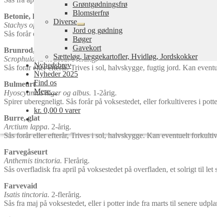
Grøntgødningsfrø
Blomsterfrø
Betonie, læge
Diverse
Stachys officinalis.
Flerårig.
Udfold
Jord og gødning
Sås forår eller efterår. Trives i sol, halvskygge, fugtig jord. Kan eventu
undermenu
Bøger
Gavekort
Brunrod, knoldet
Sætteløg, læggekartofler, Hvidløg, Jordskokker
Scrophularia nodosa.
Flerårig.
Nyhedsbrev
Sås forår eller efterår. Trives i sol, halvskygge, fugtig jord. Kan eventu
Nyheder 2025
Find os
Bulmeurt
Mere…
Hyoscyamus niger og albus.
1-2årig.
Spirer uberegneligt. Sås forår på voksestedet, eller forkultiveres i potte
kr.
0,00
0 varer
Burre, glat
Arctium lappa
. 2-årig.
Sås forår eller efterår, Trives i sol, halvskygge. Kan eventuelt forkulti
Farvegåseurt
Anthemis tinctoria.
Flerårig.
Sås overfladisk fra april på voksestedet på overfladen, et solrigt til le
Farvevaid
Isatis tinctoria.
2-flerårig.
Sås fra maj på voksestedet, eller i potter inde fra marts til senere udpla