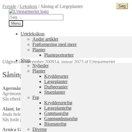
Forside
/
Leksikon
/
Såning af Lægeplanter
Spring
Spring
til
til
Søg
navigation
indhold
efter:
Menu
Urteleksikon
Andre artikler
Frøformering med mere
Planter
Planteportrætter
Shop
Udgivet i
6. december 2009
14. januar 2023
af
Urtegartneriet
Nyheder
Planter
Såning af Lægeplanter
Krydderurter
Lægeplanter
Duftgeranier
Agermåne
Stueplanter
Agrimonia eupatoria.
Flerårig
Frø
Sås efterår eller før 1. april, da de kræver en kuldepåvirkning, for at s
Krydderurtefrø
Lægeplantefrø
Alant, læge
Grøntsagsfrø
Inula helenium.
Flerårig.
Grøntgødningsfrø
Sås forår på voksestedet eller i potter.
Blomsterfrø
Diverse
Arnica Guldblomme, Volverlej